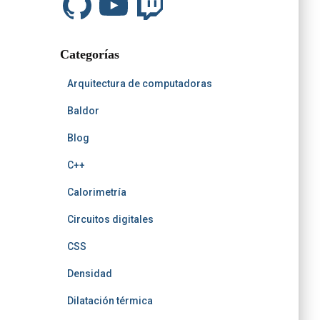
i
o
w
o
r
r
n
t
u
i
o
e
t
H
T
t
k
s
A
u
u
c
t
r
b
b
h
t
Categorías
e
Arquitectura de computadoras
Baldor
Blog
C++
Calorimetría
Circuitos digitales
CSS
Densidad
Dilatación térmica