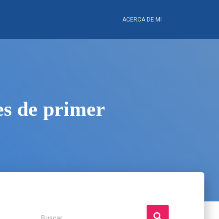
ACERCA DE MI
es de primer
B
Buscar …