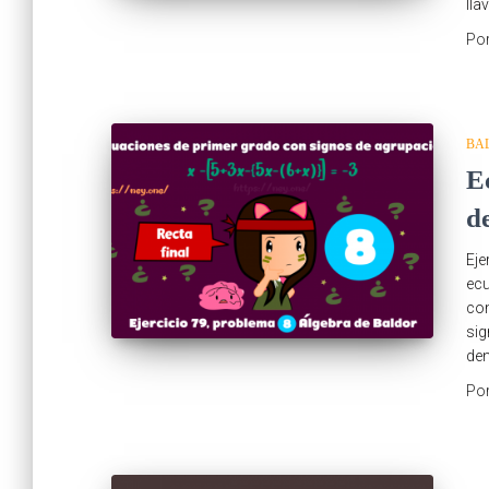
lla
Po
BA
E
d
Eje
ecu
com
sig
den
Po