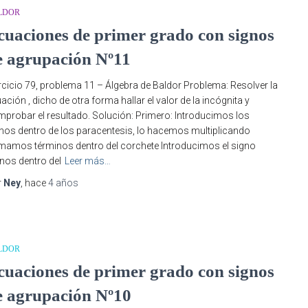
LDOR
cuaciones de primer grado con signos
e agrupación Nº11
rcicio 79, problema 11 – Álgebra de Baldor Problema: Resolver la
ación , dicho de otra forma hallar el valor de la incógnita y
probar el resultado. Solución: Primero: Introducimos los
nos dentro de los paracentesis, lo hacemos multiplicando
amos términos dentro del corchete Introducimos el signo
os dentro del
Leer más…
r
Ney
, hace
4 años
LDOR
cuaciones de primer grado con signos
e agrupación Nº10