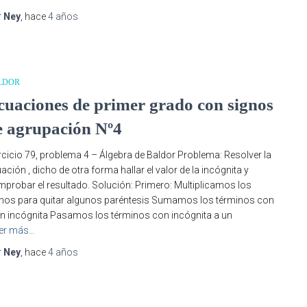
r
Ney
, hace
4 años
LDOR
cuaciones de primer grado con signos
e agrupación Nº4
rcicio 79, problema 4 – Álgebra de Baldor Problema: Resolver la
ación , dicho de otra forma hallar el valor de la incógnita y
probar el resultado. Solución: Primero: Multiplicamos los
nos para quitar algunos paréntesis Sumamos los términos con
in incógnita Pasamos los términos con incógnita a un
er más…
r
Ney
, hace
4 años