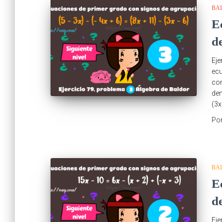
BA
E
d
Eje
ecu
com
den
(3x
Po
BA
E
d
Eje