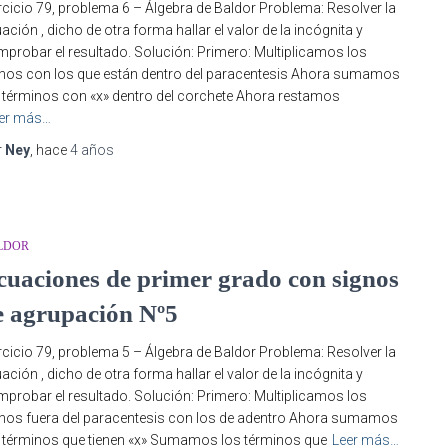
rcicio 79, problema 6 – Álgebra de Baldor Problema: Resolver la
ación , dicho de otra forma hallar el valor de la incógnita y
probar el resultado. Solución: Primero: Multiplicamos los
nos con los que están dentro del paracentesis Ahora sumamos
 términos con «x» dentro del corchete Ahora restamos
er más…
r
Ney
, hace
4 años
LDOR
cuaciones de primer grado con signos
e agrupación Nº5
rcicio 79, problema 5 – Álgebra de Baldor Problema: Resolver la
ación , dicho de otra forma hallar el valor de la incógnita y
probar el resultado. Solución: Primero: Multiplicamos los
nos fuera del paracentesis con los de adentro Ahora sumamos
 términos que tienen «x» Sumamos los términos que
Leer más…