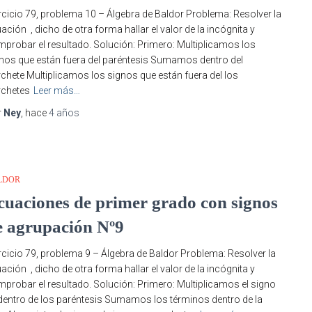
rcicio 79, problema 10 – Álgebra de Baldor Problema: Resolver la
ación , dicho de otra forma hallar el valor de la incógnita y
probar el resultado. Solución: Primero: Multiplicamos los
nos que están fuera del paréntesis Sumamos dentro del
chete Multiplicamos los signos que están fuera del los
rchetes
Leer más…
r
Ney
, hace
4 años
LDOR
cuaciones de primer grado con signos
e agrupación Nº9
rcicio 79, problema 9 – Álgebra de Baldor Problema: Resolver la
ación , dicho de otra forma hallar el valor de la incógnita y
probar el resultado. Solución: Primero: Multiplicamos el signo
 dentro de los paréntesis Sumamos los términos dentro de la