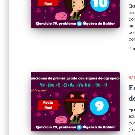
Eje
ecu
com
sig
cor
co
Po
BA
E
d
Eje
ecu
com
(-)