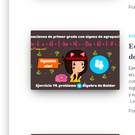
Po
BA
E
d
Eje
ecu
com
sig
y s
Le
Po