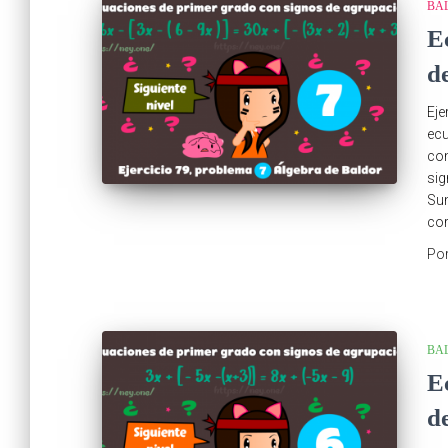
BA
E
d
Eje
ecu
com
sig
Sum
cor
Po
BA
E
d