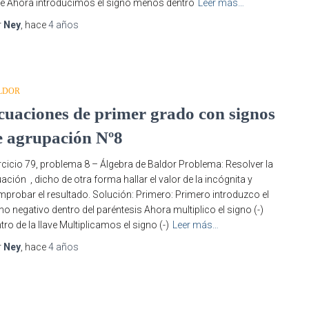
ve Ahora introducimos el signo menos dentro
Leer más…
r
Ney
, hace
4 años
LDOR
cuaciones de primer grado con signos
e agrupación Nº8
rcicio 79, problema 8 – Álgebra de Baldor Problema: Resolver la
ación , dicho de otra forma hallar el valor de la incógnita y
probar el resultado. Solución: Primero: Primero introduzco el
no negativo dentro del paréntesis Ahora multiplico el signo (-)
tro de la llave Multiplicamos el signo (-)
Leer más…
r
Ney
, hace
4 años