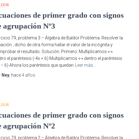
LDOR
cuaciones de primer grado con signos
e agrupación Nº3
rcicio 79, problema 3 – Álgebra de Baldor Problema: Resolver la
ación , dicho de otra forma hallar el valor de la incógnita y
probar el resultado. Solución: Primero: Multiplicamos «-»
tro el paréntesis (-4x + 6) Multiplicamos «-» dentro el paréntesis
 – 6) Ahora los paréntesis que quedan
Leer más…
r
Ney
, hace
4 años
LDOR
cuaciones de primer grado con signos
e agrupación Nº2
rcicio 79, problema 2 – Álgebra de Baldor Problema: Resolver la