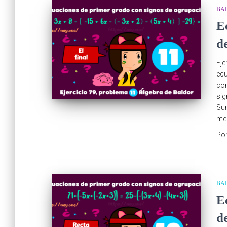
BA
E
d
Eje
ecu
com
sig
Sum
men
Po
BA
E
d