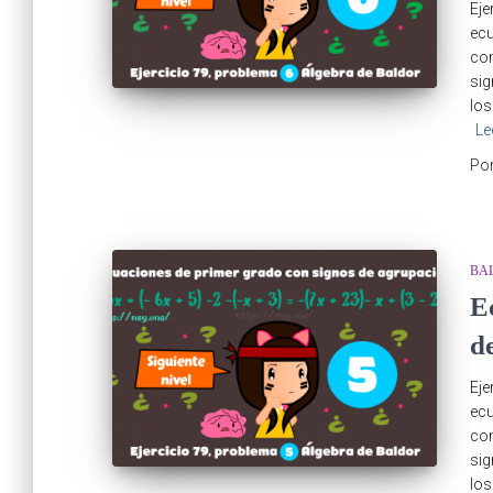
Eje
ecu
com
sig
los
Le
Po
BA
E
d
Eje
ecu
com
sig
los