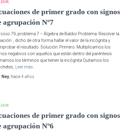
LDOR
cuaciones de primer grado con signos
e agrupación Nº7
rcicio 79, problema 7 – Álgebra de Baldor Problema: Resolver la
ación , dicho de otra forma hallar el valor de la incógnita y
probar el resultado. Solución: Primero: Multiplicamos los
nos negativos con aquellos que están dentro del paréntesis
amos los términos que tienen la incógnita Quitamos los
chetes,
Leer más…
r
Ney
, hace
4 años
LDOR
cuaciones de primer grado con signos
e agrupación Nº6