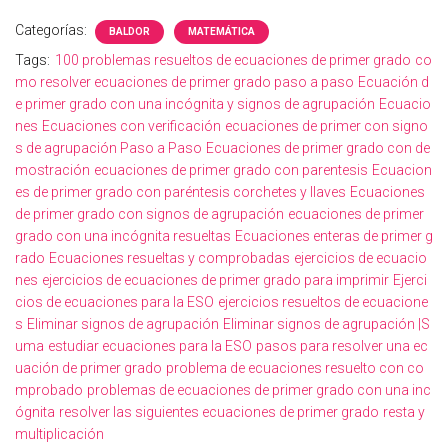
Categorías:
BALDOR
MATEMÁTICA
Tags:
100 problemas resueltos de ecuaciones de primer grado
co
mo resolver ecuaciones de primer grado paso a paso
Ecuación d
e primer grado con una incógnita y signos de agrupación
Ecuacio
nes
Ecuaciones con verificación
ecuaciones de primer con signo
s de agrupación Paso a Paso
Ecuaciones de primer grado con de
mostración
ecuaciones de primer grado con parentesis
Ecuacion
es de primer grado con paréntesis corchetes y llaves
Ecuaciones
de primer grado con signos de agrupación
ecuaciones de primer
grado con una incógnita resueltas
Ecuaciones enteras de primer g
rado
Ecuaciones resueltas y comprobadas
ejercicios de ecuacio
nes
ejercicios de ecuaciones de primer grado para imprimir
Ejerci
cios de ecuaciones para la ESO
ejercicios resueltos de ecuacione
s
Eliminar signos de agrupación
Eliminar signos de agrupación |S
uma
estudiar ecuaciones para la ESO
pasos para resolver una ec
uación de primer grado
problema de ecuaciones resuelto con co
mprobado
problemas de ecuaciones de primer grado con una inc
ógnita
resolver las siguientes ecuaciones de primer grado
resta y
multiplicación