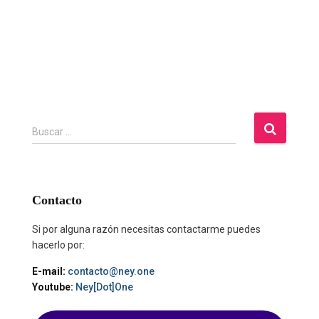
B
Buscar …
u
s
c
a
Contacto
r
:
Si por alguna razón necesitas contactarme puedes
hacerlo por:
E-mail:
contacto@ney.one
Youtube:
Ney[Dot]One