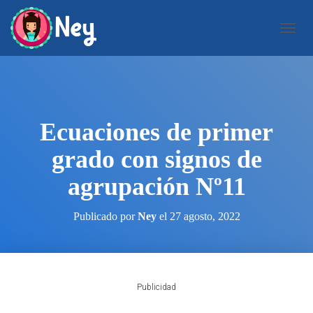
C
A
M
B
I
A
R
Ecuaciones de primer
M
O
grado con signos de
D
O
agrupación Nº11
D
E
N
Publicado por
Ney
el
27 agosto, 2022
A
V
E
G
A
Publicidad
C
I