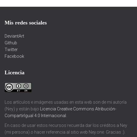
Mis redes sociales
DeviantArt
Github
Twitter
Facebook
Licencia
Los artículos e imágenes usadas en esta web son de mi autoría
(Ney) y están bajo
Licencia Creative Commons Atribución-
CompartirIgual 4.0 Internacional
.
En caso de usar estos recursos recuerda dar los créditos a Ney
(mi persona) o hacer referencia al sitio web Ney.one. Gracias :).