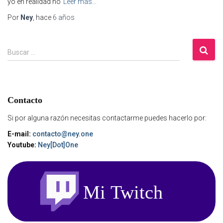
yo en realidad no
Leer más…
Por
Ney
, hace
6 años
B
Buscar …
u
s
c
a
Contacto
r
:
Si por alguna razón necesitas contactarme puedes hacerlo por:
E-mail:
contacto@ney.one
Youtube:
Ney[Dot]One