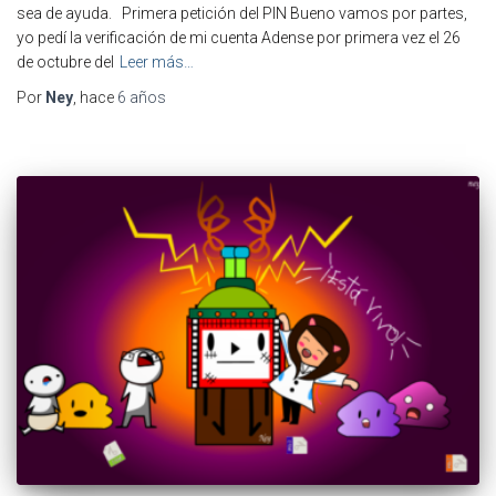
sea de ayuda. Primera petición del PIN Bueno vamos por partes,
yo pedí la verificación de mi cuenta Adense por primera vez el 26
de octubre del
Leer más…
Por
Ney
, hace
6 años