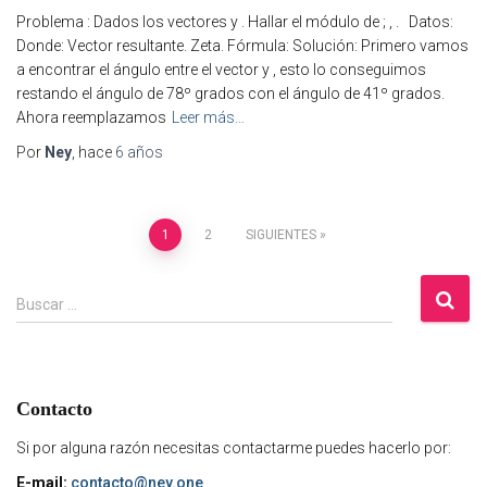
Problema : Dados los vectores y . Hallar el módulo de ; , . Datos:
Donde: Vector resultante. Zeta. Fórmula: Solución: Primero vamos
a encontrar el ángulo entre el vector y , esto lo conseguimos
restando el ángulo de 78º grados con el ángulo de 41º grados.
Ahora reemplazamos
Leer más…
Por
Ney
, hace
6 años
Paginación
1
2
SIGUIENTES
de
B
Buscar …
u
s
entradas
c
a
Contacto
r
:
Si por alguna razón necesitas contactarme puedes hacerlo por:
E-mail:
contacto@ney.one