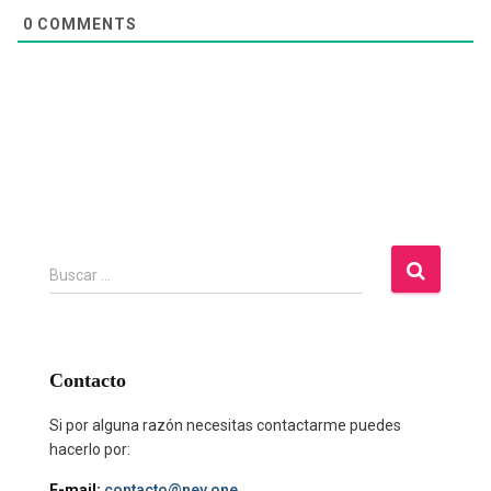
0
COMMENTS
B
Buscar …
u
s
c
a
Contacto
r
:
Si por alguna razón necesitas contactarme puedes
hacerlo por:
E-mail:
contacto@ney.one