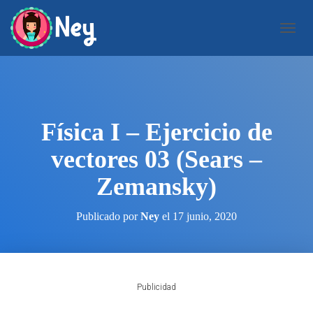
C
A
M
B
I
A
R
Física I – Ejercicio de
M
O
vectores 03 (Sears –
D
O
Zemansky)
D
E
N
Publicado por
Ney
el
17 junio, 2020
A
V
E
G
A
Publicidad
C
I