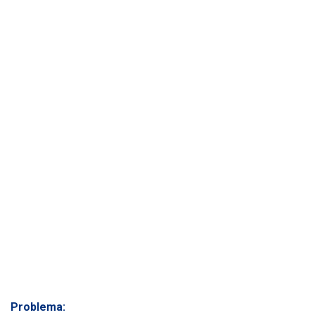
Ó
N
Problema: