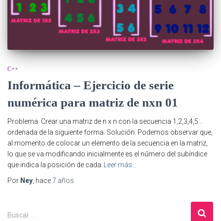
C++
Informática – Ejercicio de serie
numérica para matriz de nxn 01
Problema: Crear una matriz de n x n con la secuencia 1,2,3,4,5…
ordenada de la siguiente forma. Solución: Podemos observar que,
al momento de colocar un elemento de la secuencia en la matriz,
lo que se va modificando inicialmente es el número del subíndice
que indica la posición de cada
Leer más…
Por
Ney
, hace
7 años
B
Buscar …