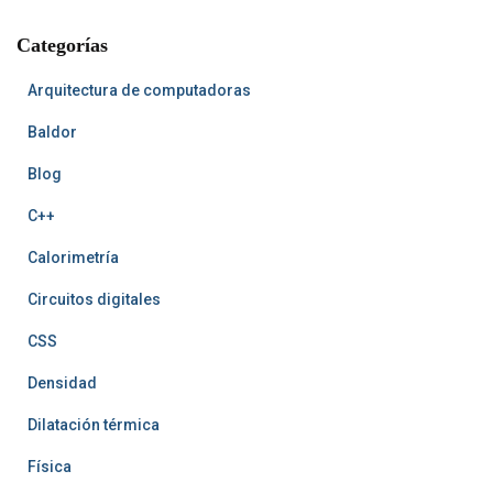
b
e
l
a
u
u
c
o
r
r
n
b
b
h
Categorías
o
e
t
e
k
s
A
t
r
t
Arquitectura de computadoras
Baldor
Blog
C++
Calorimetría
Circuitos digitales
CSS
Densidad
Dilatación térmica
Física