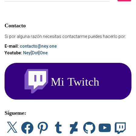
u
s
c
a
Contacto
r
:
Si por alguna razón necesitas contactarme puedes hacerlo por:
E-mail:
contacto@ney.one
Youtube:
Ney[Dot]One
Sígueme:
X
F
P
T
D
G
Y
T
a
i
u
e
i
o
w
c
n
m
v
t
u
i
e
t
b
i
H
T
t