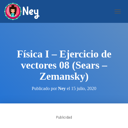
C
A
M
B
I
A
R
Física I – Ejercicio de
M
O
vectores 08 (Sears –
D
O
Zemansky)
D
E
N
Publicado por
Ney
el
15 julio, 2020
A
V
E
G
A
Publicidad
C
I