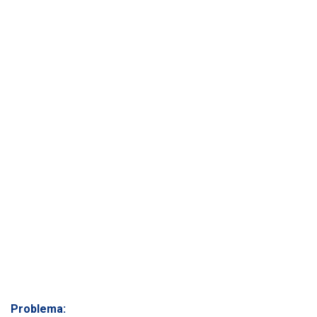
Ó
N
Problema: