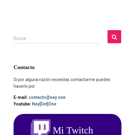
B
Buscar …
u
s
c
a
Contacto
r
:
Si por alguna razón necesitas contactarme puedes
hacerlo por:
E-mail:
contacto@ney.one
Youtube:
Ney[Dot]One