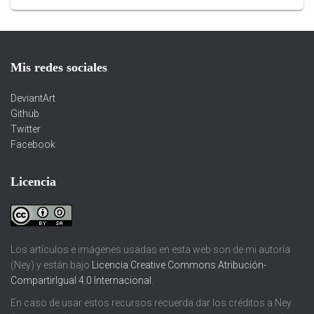
Mis redes sociales
DeviantArt
Github
Twitter
Facebook
Licencia
Los artículos e imágenes usadas en esta web son de mi autoría
(Ney) y están bajo
Licencia Creative Commons Atribución-
CompartirIgual 4.0 Internacional
.
En caso de usar estos recursos recuerda dar los créditos a Ney