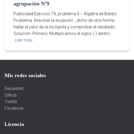
agrupación Nº9
Publicidad Ejercicio 79, problema 9 – Álgebra de Baldor
Problema: Resolver la ecuación , dicho de otra forma
hallar el valor de la incógnita y comprobar el resultado.
Solución: Primero: Multiplicamos el signo (-) dentro
Leer más…
Mis redes sociales
DeviantArt
Github
Twitter
Facebook
Licencia