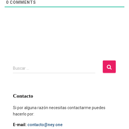
0
COMMENTS
B
Buscar …
u
s
c
a
Contacto
r
:
Si por alguna razón necesitas contactarme puedes
hacerlo por:
E-mail:
contacto@ney.one