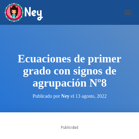
C
A
M
B
I
A
R
Ecuaciones de primer
M
O
grado con signos de
D
O
agrupación Nº8
D
E
N
Publicado por
Ney
el
13 agosto, 2022
A
V
E
G
A
Publicidad
C
I