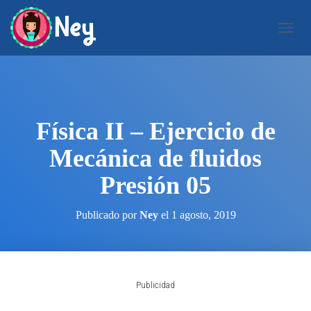
C
A
M
B
I
A
R
Física II – Ejercicio de
M
O
Mecánica de fluidos
D
O
Presión 05
D
E
N
Publicado por
Ney
el
1 agosto, 2019
A
V
E
G
A
Publicidad
C
I