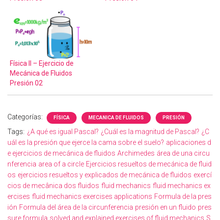
Física II – Ejercicio de
Mecánica de Fluidos
Presión 02
Categorías:
FÍSICA
MECANICA DE FLUIDOS
PRESIÓN
Tags:
¿A qué es igual Pascal?
¿Cuál es la magnitud de Pascal?
¿C
uál es la presión que ejerce la cama sobre el suelo?
aplicaciones d
e ejercicios de mecánica de fluidos
Archimedes
área de una circu
nferencia
area of a circle
Ejercicios resueltos de mecánica de fluid
os
ejercicios resueltos y explicados de mecánica de fluidos
exercí
cios de mecânica dos fluidos
fluid mechanics
fluid mechanics ex
ercises
fluid mechanics exercises applications
Formula de la pres
ión
Formula del área de la circunferencia
presión en un fluido
pres
sure formula
solved and explained exercises of fluid mechanics
S