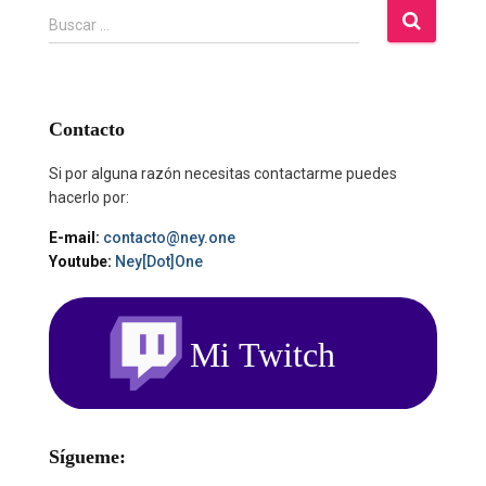
B
Buscar …
u
s
c
a
Contacto
r
:
Si por alguna razón necesitas contactarme puedes
hacerlo por:
E-mail:
contacto@ney.one
Youtube:
Ney[Dot]One
Sígueme: