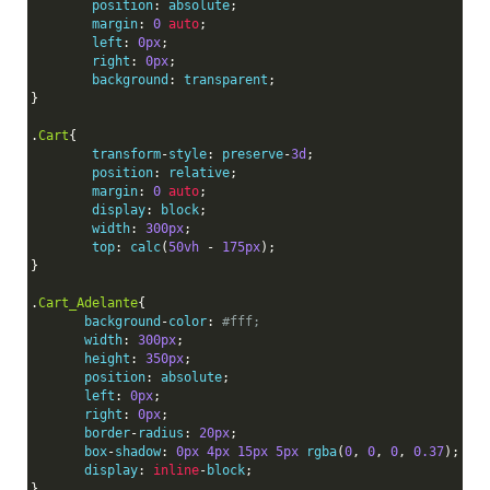
	position
:
 absolute
;
	margin
:
0
auto
;
	left
:
0px
;
	right
:
0px
;
	background
:
 transparent
;
}
.
Cart
{
	transform
-
style
:
 preserve
-
3d
;
	position
:
 relative
;
	margin
:
0
auto
;
	display
:
 block
;
	width
:
300px
;
	top
:
 calc
(
50vh
-
175px
);
}
.
Cart_Adelante
{
       background
-
color
:
#fff;
       width
:
300px
;
       height
:
350px
;
       position
:
 absolute
;
       left
:
0px
;
       right
:
0px
;
       border
-
radius
:
20px
;
       box
-
shadow
:
0px
4px
15px
5px
 rgba
(
0
,
0
,
0
,
0.37
);
       display
:
inline
-
block
;
}