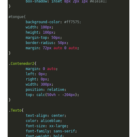
	box
-
shadow
:
 inset 
8px
2px
1px
#e1e1e1;
}
#tongue{
	background
-
color
:
#ff7575;
	width
:
100px
;
	height
:
100px
;
	margin
-
top
:
50px
;
	border
-
radius
:
50px
;
	margin
:
72px
auto
0
auto
;
}
.
Contenedor2
{
	margin
:
0
auto
;
	left
:
0px
;
	right
:
0px
;
	width
:
300px
;
	position
:
 relative
;
	top
:
 calc
(
50vh
-
-
204px
);
}
.
Texto
{
	text
-
align
:
 center
;
	color
:
 aliceblue
;
	font
-
size
:
 xx
-
large
;
	font
-
family
:
 sans
-
serif
;
	font
-
weight
:
 bold
;