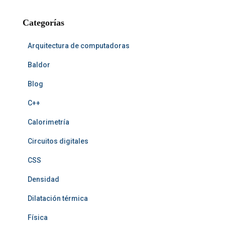
t
k
s
A
c
t
r
h
t
Categorías
Arquitectura de computadoras
Baldor
Blog
C++
Calorimetría
Circuitos digitales
CSS
Densidad
Dilatación térmica
Física