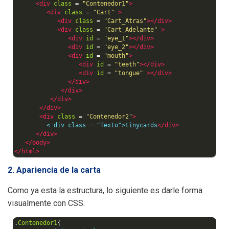
<div
class
=
"Contenedor1"
>
<div
class
=
"Cart"
>
<div
class
=
"Cart_Atras"
></div>
<div
class
=
"Cart_Adelante"
>
<div
id
=
"eye_1"
></div>
<div
id
=
"eye_2"
></div>
<div
id
=
"mouth"
>
<div
id
=
"teeth"
></div>
<div
id
=
"tongue"
></div>
</div>
</div>
</div>
</div>
<div
class
=
"Contenedor2"
>
         < div class = "Texto">tinycards
</div>
</div>
</body>
</html>
2. Apariencia de la carta
Como ya esta la estructura, lo siguiente es darle forma
visualmente con CSS.
.
Contenedor1
{