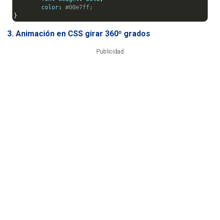
	color
:
#00e7ff;
}
3. Animación en CSS girar 360º grados
Publicidad