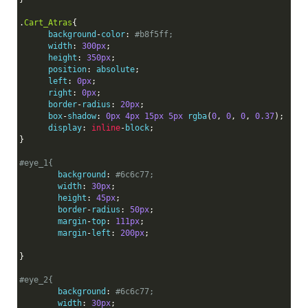
.
Cart_Atras
{
      background
-
color
:
#b8f5ff;
      width
:
300px
;
      height
:
350px
;
      position
:
 absolute
;
      left
:
0px
;
      right
:
0px
;
      border
-
radius
:
20px
;
      box
-
shadow
:
0px
4px
15px
5px
 rgba
(
0
,
0
,
0
,
0.37
);
      display
:
inline
-
block
;
}
#eye_1{
	background
:
#6c6c77;
	width
:
30px
;
	height
:
45px
;
	border
-
radius
:
50px
;
	margin
-
top
:
111px
;
        margin
-
left
:
200px
;
}
#eye_2{
	background
:
#6c6c77;
	width
:
30px
;