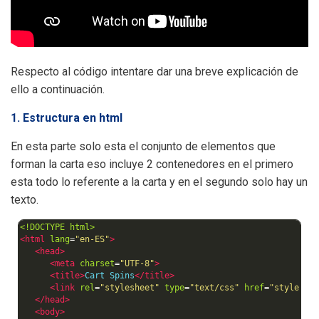
Respecto al código intentare dar una breve explicación de
ello a continuación.
1. Estructura en html
En esta parte solo esta el conjunto de elementos que
forman la carta eso incluye 2 contenedores en el primero
esta todo lo referente a la carta y en el segundo solo hay un
texto.
<!DOCTYPE html>
<html
lang
=
"en-ES"
>
<head>
<meta
charset
=
"UTF-8"
>
<title>
Cart Spins
</title>
<link
rel
=
"stylesheet"
type
=
"text/css"
href
=
"style.cs
</head>
<body>