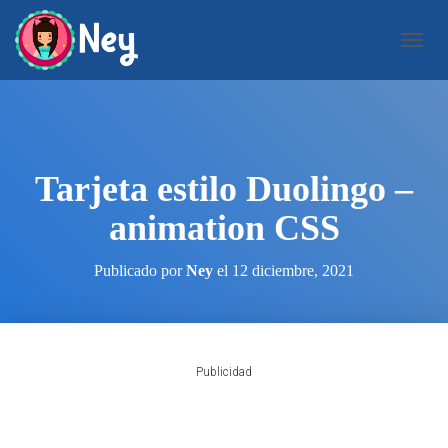
C
A
M
B
I
A
R
Tarjeta estilo Duolingo –
M
O
animation CSS
D
O
D
Publicado por
Ney
el
12 diciembre, 2021
E
N
A
V
E
Publicidad
G
A
C
I