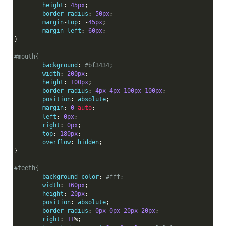
	height
:
45px
;
	border
-
radius
:
50px
;
	margin
-
top
:
-
45px
;
	margin
-
left
:
60px
;
}
#mouth{
	background
:
#bf3434;
	width
:
200px
;
	height
:
100px
;
	border
-
radius
:
4px
4px
100px
100px
;
	position
:
 absolute
;
	margin
:
0
auto
;
	left
:
0px
;
	right
:
0px
;
	top
:
180px
;
	overflow
:
 hidden
;
}
#teeth{
	background
-
color
:
#fff;
	width
:
160px
;
	height
:
20px
;
	position
:
 absolute
;
	border
-
radius
:
0px
0px
20px
20px
;
	right
:
11
%;