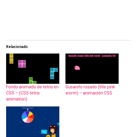
Relacionado
Fondo animado de tetris en
Gusanito rosado (litle pink
CSS – (CSS tetris
worm) – animación CSS
animation)