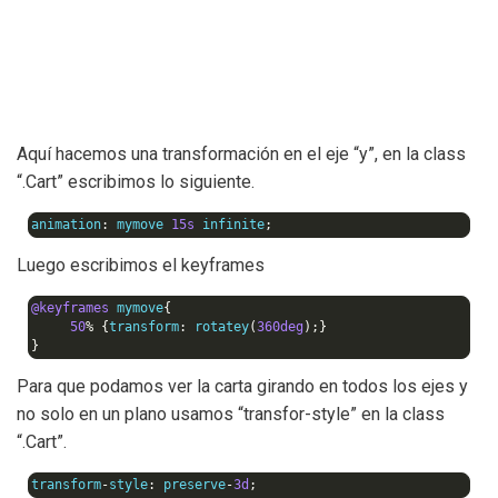
Aquí hacemos una transformación en el eje “y”, en la class
“.Cart” escribimos lo siguiente.
animation
:
 mymove 
15s
 infinite
;
Luego escribimos el keyframes
@keyframes
 mymove
{
50
%
{
transform
:
 rotatey
(
360deg
);}
}
Para que podamos ver la carta girando en todos los ejes y
no solo en un plano usamos “transfor-style” en la class
“.Cart”.
transform
-
style
:
 preserve
-
3d
;