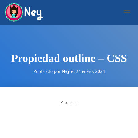
C
A
M
B
I
A
R
Propiedad outline – CSS
M
O
D
Publicado por
Ney
el
24 enero, 2024
O
D
E
N
A
Publicidad
V
E
G
A
C
I