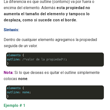
La diferencia es que outline (contorno) va por fuera o
encima del elemento. Además
esta propiedad no
aumenta el tamaño del elemento y tampoco lo
desplaza, como si sucede con el borde.
Sintaxis:
Dentro de cualquier elemento agregamos la propiedad
seguida de un valor.
elemento 
{
outline
:
/*valor de la propiedad*/
;
}
Nota:
Si lo que deseas es quitar el outline simplemente
colocas
none
.
elemento 
{
outline
:
 none
;
}
Ejemplo # 1