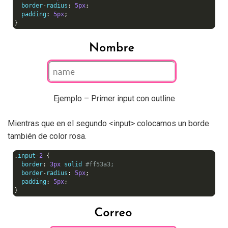
  border
-
radius
:
5px
;
  padding
:
5px
;
}
Ejemplo – Primer input con outline
Mientras que en el segundo <input> colocamos un borde
también de color rosa.
.
input
-
2
{
  border
:
3px
 solid 
#ff53a3;
  border
-
radius
:
5px
;
  padding
:
5px
;
}