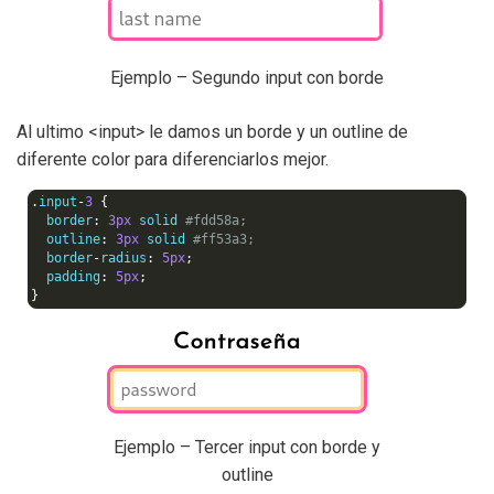
Ejemplo – Segundo input con borde
Al ultimo <input> le damos un borde y un outline de
diferente color para diferenciarlos mejor.
.
input
-
3
{
  border
:
3px
 solid 
#fdd58a;
  outline
:
3px
 solid 
#ff53a3;
  border
-
radius
:
5px
;
  padding
:
5px
;
}
Ejemplo – Tercer input con borde y
outline