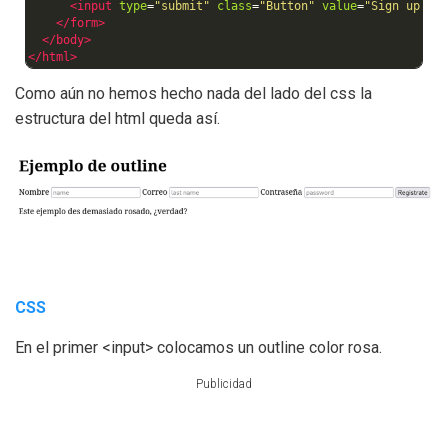
<input
type
=
"submit"
class
=
"Button"
value
=
"Sign up"
>
</form>
</body>
</html>
Como aún no hemos hecho nada del lado del css la
estructura del html queda así.
CSS
En el primer <input> colocamos un outline color rosa.
Publicidad