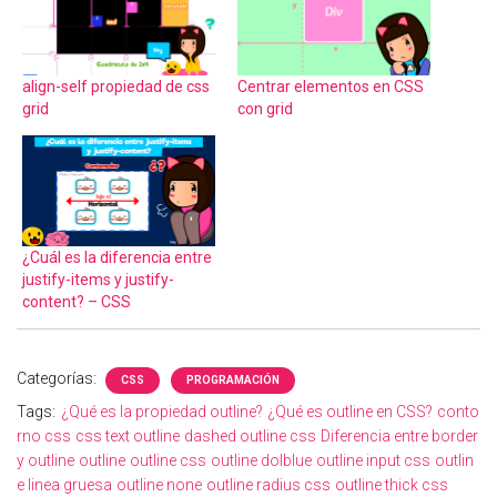
align-self propiedad de css
Centrar elementos en CSS
grid
con grid
¿Cuál es la diferencia entre
justify-items y justify-
content? – CSS
Categorías:
CSS
PROGRAMACIÓN
Tags:
¿Qué es la propiedad outline?
¿Qué es outline en CSS?
conto
rno css
css text outline
dashed outline css
Diferencia entre border
y outline
outline
outline css
outline dolblue
outline input css
outlin
e linea gruesa
outline none
outline radius css
outline thick css