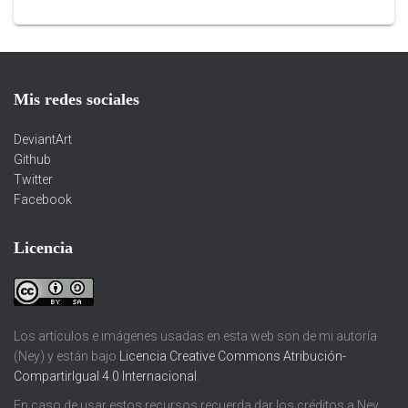
Mis redes sociales
DeviantArt
Github
Twitter
Facebook
Licencia
Los artículos e imágenes usadas en esta web son de mi autoría
(Ney) y están bajo
Licencia Creative Commons Atribución-
CompartirIgual 4.0 Internacional
.
En caso de usar estos recursos recuerda dar los créditos a Ney