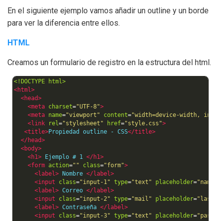
En el siguiente ejemplo vamos añadir un outline y un borde
para ver la diferencia entre ellos.
HTML
Creamos un formulario de registro en la estructura del html.
<!DOCTYPE html>
<html>
<head>
<meta
charset
=
"UTF-8"
>
<meta
name
=
"viewport"
content
=
"width=device-width, init
<link
rel
=
"stylesheet"
href
=
"style.css"
>
<title>
Propiedad outline - CSS
</title>
</head>
<body>
<h1>
 Ejemplo # 1 
</h1>
<form
action
=
""
class
=
"form"
>
<label>
 Nombre 
</label>
<input
class
=
"input-1"
type
=
"text"
placeholder
=
"name"
<label>
 Correo 
</label>
<input
class
=
"input-2"
type
=
"mail"
placeholder
=
"last 
<label>
 Contraseña 
</label>
<input
class
=
"input-3"
type
=
"text"
placeholder
=
"passw