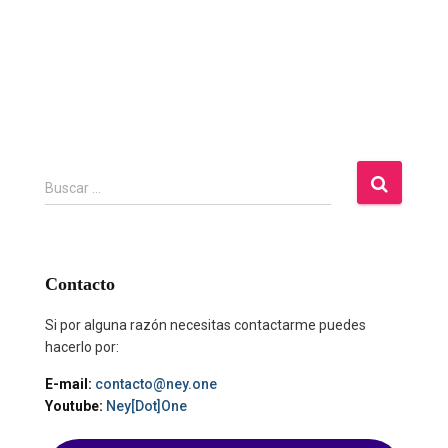
B
Buscar …
u
s
c
a
Contacto
r
:
Si por alguna razón necesitas contactarme puedes
hacerlo por:
E-mail:
contacto@ney.one
Youtube:
Ney[Dot]One