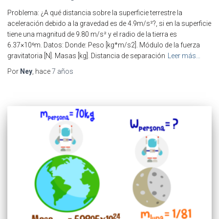
Problema: ¿A qué distancia sobre la superficie terrestre la
aceleración debido a la gravedad es de 4.9m/s²?, si en la superficie
tiene una magnitud de 9.80 m/s² y el radio de la tierra es
6.37×10⁶m. Datos: Donde: Peso [kg*m/s2]. Módulo de la fuerza
gravitatoria [N]. Masas [kg]. Distancia de separación
Leer más…
Por
Ney
, hace
7 años