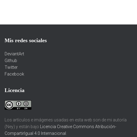
Mis redes sociales
DeviantArt
Github
Twitter
Facebook
Licencia
Los artículos e imágenes usadas en esta web son de mi autoría
(Ney) y están bajo
Licencia Creative Commons Atribución-
CompartirIgual 4.0 Internacional
.