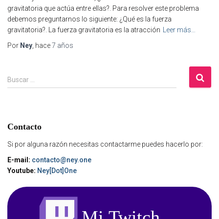
gravitatoria que actúa entre ellas?. Para resolver este problema
debemos preguntarnos lo siguiente: ¿Qué es la fuerza
gravitatoria?. La fuerza gravitatoria es la atracción
Leer más…
Por
Ney
, hace
7 años
B
Buscar …
u
s
c
a
Contacto
r
:
Si por alguna razón necesitas contactarme puedes hacerlo por:
E-mail:
contacto@ney.one
Youtube:
Ney[Dot]One