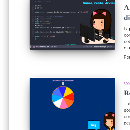
A
d
La 
com
sob
mun
Po
CS
R
Int
sob
co
pes