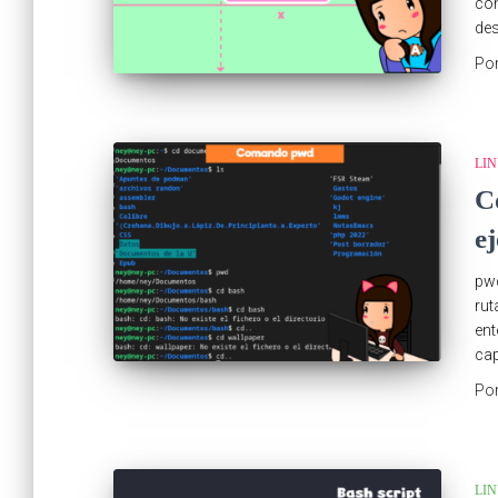
com
des
Po
LI
C
e
pwd
rut
ent
cap
Po
LI