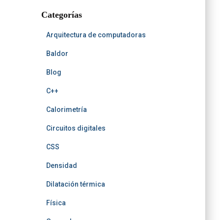
t
r
b
b
h
t
Categorías
e
Arquitectura de computadoras
Baldor
Blog
C++
Calorimetría
Circuitos digitales
CSS
Densidad
Dilatación térmica
Física