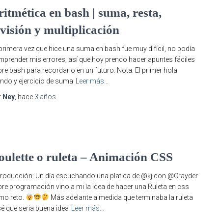
ritmética en bash | suma, resta,
ivisión y multiplicación
primera vez que hice una suma en bash fue muy difícil, no podía
prender mis errores, así que hoy prendo hacer apuntes fáciles
re bash para recordarlo en un futuro. Nota: El primer hola
do y ejercicio de suma
Leer más…
r
Ney
, hace
3 años
S
oulette o ruleta – Animación CSS
roducción: Un día escuchando una platica de @kj con @Crayder
re programación vino a mi la idea de hacer una Ruleta en css
mo reto.
Más adelante a medida que terminaba la ruleta
é que seria buena idea
Leer más…