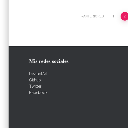
Paginación
ANTERIORES
1
2
de
entradas
Mis redes sociales
DeviantArt
Github
Twitter
Facebook