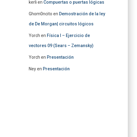
kerli
en
Compuertas o puertas lógicas
Ghom0ncito
en
Demostración de la ley
de De Morgan| circuitos lógicos
Yorch
en
Física I – Ejercicio de
vectores 09 (Sears – Zemansky)
Yorch
en
Presentación
Ney
en
Presentación