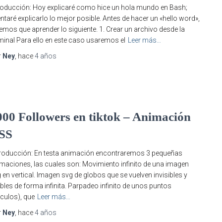
roducción: Hoy explicaré como hice un hola mundo en Bash;
entaré explicarlo lo mejor posible. Antes de hacer un «hello word»,
emos que aprender lo siguiente. 1. Crear un archivo desde la
minal Para ello en este caso usaremos el
Leer más…
r
Ney
, hace
4 años
S
000 Followers en tiktok – Animación
SS
roducción: En testa animación encontraremos 3 pequeñas
maciones, las cuales son: Movimiento infinito de una imagen
 en vertical. Imagen svg de globos que se vuelven invisibles y
ibles de forma infinita. Parpadeo infinito de unos puntos
rculos), que
Leer más…
r
Ney
, hace
4 años