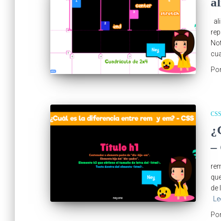
al
ali
rep
Not
cua
Po
CS
¿
–
rem
que
de 
Le
Po