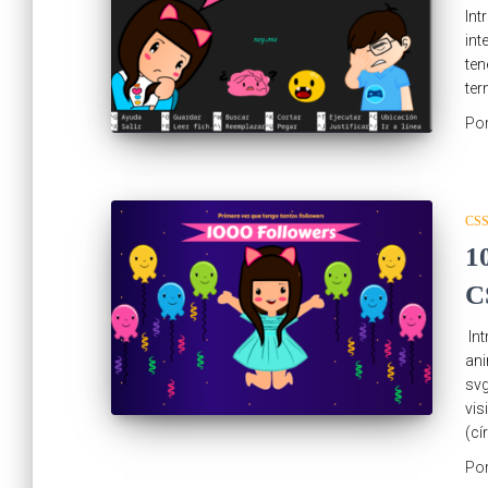
Int
int
ten
ter
Po
CS
1
C
Int
ani
svg
vis
(cí
Po