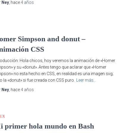
r
Ney
, hace
4 años
S
omer Simpson and donut –
nimación CSS
roducción: Hola chicos, hoy veremos la animación de «Homer
pson» y su «donut». Antes tengo que aclarar que «Homer
pson» no esta hecho en CSS, en realidad es una imagen svg;
o la «donut» si fue creada con CSS puro.
Leer más…
r
Ney
, hace
4 años
NUX
i primer hola mundo en Bash