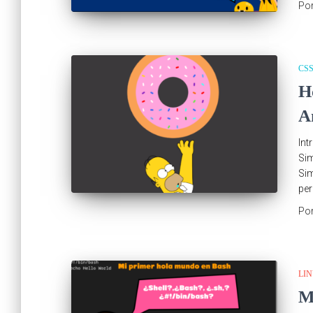
Po
CS
H
A
Int
Sim
Sim
per
Po
LI
M