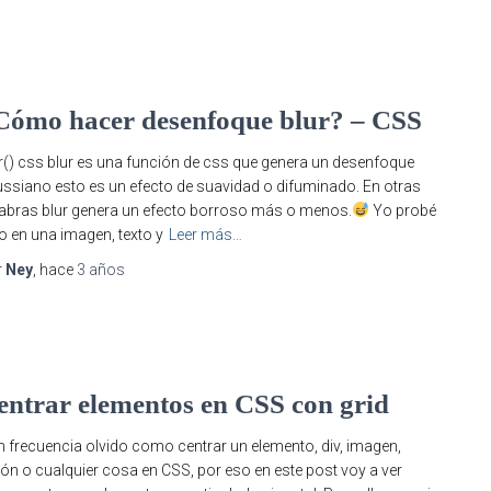
S
Cómo hacer desenfoque blur? – CSS
r() css blur es una función de css que genera un desenfoque
ssiano esto es un efecto de suavidad o difuminado. En otras
abras blur genera un efecto borroso más o menos.
Yo probé
o en una imagen, texto y
Leer más…
r
Ney
, hace
3 años
S
entrar elementos en CSS con grid
 frecuencia olvido como centrar un elemento, div, imagen,
ón o cualquier cosa en CSS, por eso en este post voy a ver