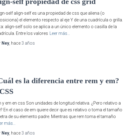
ign-self propiedad de css grid
gn-self align-self es una propiedad de css que aliena (o
osiciona) el elemento respecto al eje Y de una cuadrícula o grilla.
a: align-self solo se aplica a un único elemento o casilla de la
drícula. Entre los valores
Leer más…
r
Ney
, hace
3 años
S
Cuál es la diferencia entre rem y em?
 CSS
 y em en css Son unidades de longitud relativa. ¿Pero relativo a
? En el caso de em quiere decir que es relativo o toma el tamaño
letra de su elemento padre. Mientras que rem toma el tamaño
er más…
r
Ney
, hace
3 años