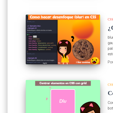
CS
¿
blu
gau
pal
est
Po
CS
C
Con
bot