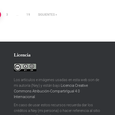
3
…
19
SIGUIENTES
Licencia
Los artículos e imágenes usadas en esta web son de
mi autoría (Ney) y están bajo
Licencia Creative
Commons Atribución-CompartirIgual 4.0
Internacional
.
En caso de usar estos recursos recuerda dar los
créditos a Ney (mi persona) o hacer referencia al sitio