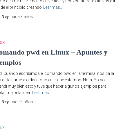
o centrar un elemento en vertical y horizontal. Para ello voy a ir
de el principio creando
Leer más…
r
Ney
, hace
3 años
NUX
omando pwd en Linux – Apuntes y
jemplos
: Cuando escribimos el comando pwd en la terminal nos da la
a de la carpeta o directorio en el que estamos. Nota: Yo no
endí muy bien esto y tuve que hacer algunos ejemplos para
tar mejor la idea.
Leer más…
r
Ney
, hace
3 años
NUX