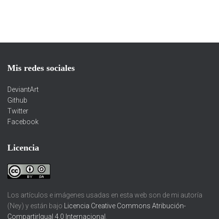
Mis redes sociales
DeviantArt
Github
Twitter
Facebook
Licencia
Los artículos e imágenes usadas en esta web son de mi autoría
(Ney) y están bajo
Licencia Creative Commons Atribución-
CompartirIgual 4.0 Internacional
.