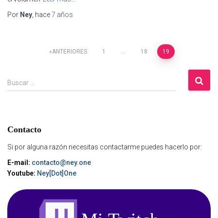
Por
Ney
, hace
7 años
Paginación
ANTERIORES
1
…
18
19
de
B
Buscar …
u
s
entradas
c
a
Contacto
r
:
Si por alguna razón necesitas contactarme puedes hacerlo por:
E-mail:
contacto@ney.one
Youtube:
Ney[Dot]One