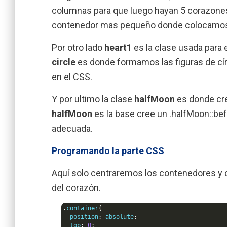
columnas para que luego hayan 5 corazones
contenedor mas pequeño donde colocamos 
Por otro lado
heart1
es la clase usada para 
circle
es donde formamos las figuras de cí
en el CSS.
Y por ultimo la clase
halfMoon
es donde cre
halfMoon
es la base cree un .halfMoon::befo
adecuada.
Programando la parte CSS
Aquí solo centraremos los contenedores y cr
del corazón.
.
container
{
  position
:
 absolute
;
  top
:
0
;