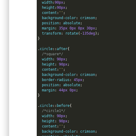
  width
:
90px
;
  height
:
90px
;
  content
:
''
;
  background
-
color
:
 crimson
;
  position
:
 absolute
;
  margin
:
35px
0px
0px
30px
;
  transform
:
 rotate
(-
135deg
);
}
.
circle
::
after
{
/*square*/
  width
:
90px
;
  height
:
90px
;
  content
:
''
;
  background
-
color
:
 crimson
;
  border
-
radius
:
45px
;
  position
:
 absolute
;
  margin
:
44px
0px
;
}
.
circle
::
before
{
/*circle1*/
  width
:
90px
;
  height
:
90px
;
  content
:
''
;
  background
-
color
:
 crimson
;