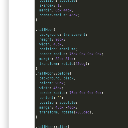
  position
:
 absolute
;
  z
-
index
:
1
;
  margin
:
0px
44px
;
  border
-
radius
:
45px
;
}
.
halfMoon
{
  background
:
 transparent
;
  height
:
90px
;
  width
:
45px
;
  position
:
 absolute
;
  border
-
radius
:
76px
0px
0px
0px
;
  margin
:
82px
81px
;
  transform
:
 rotate
(
45deg
);
}
.
halfMoon
::
before
{
  background
:
 black
;
  height
:
90px
;
  width
:
45px
;
  border
-
radius
:
76px
0px
0px
0px
;
  content
:
''
;
  position
:
 absolute
;
  margin
:
45px
-
40px
;
  transform
:
 rotate
(
78.5deg
);
}
.
halfMoon
::
after
{