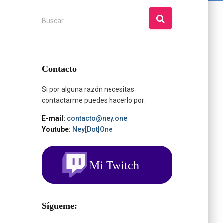
B
Buscar …
u
s
c
a
Contacto
r
:
Si por alguna razón necesitas
contactarme puedes hacerlo por:
E-mail:
contacto@ney.one
Youtube:
Ney[Dot]One
Sígueme: