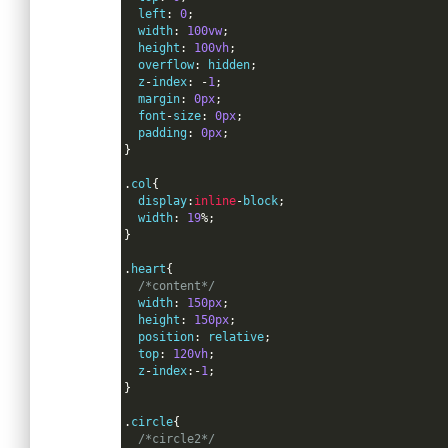
  left
:
0
;
  width
:
100vw
;
  height
:
100vh
;
  overflow
:
 hidden
;
  z
-
index
:
-
1
;
  margin
:
0px
;
  font
-
size
:
0px
;
  padding
:
0px
;
}
.
col
{
  display
:
inline
-
block
;
  width
:
19
%;
}
.
heart
{
/*content*/
  width
:
150px
;
  height
:
150px
;
  position
:
 relative
;
  top
:
120vh
;
  z
-
index
:-
1
;
}
.
circle
{
/*circle2*/