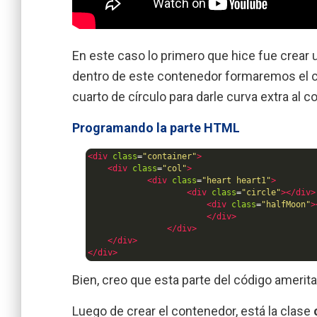
En este caso lo primero que hice fue crear
dentro de este contenedor formaremos el c
cuarto de círculo para darle curva extra al c
Programando la parte HTML
<div
class
=
"container"
>
<div
class
=
"col"
>
<div
class
=
"heart heart1"
>
<div
class
=
"circle"
></div>
<div
class
=
"halfMoon"
>
</div>
</div>
</div>
</div>
Bien, creo que esta parte del código amerita
Luego de crear el contenedor, está la clase