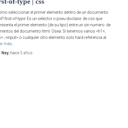
rst-of-type | css
mo seleccionar el primer elemento dentro de un documento
l? first-of-type: Es un selector o pseu-doclase de css que
resenta el primer elemento (de su tipo) entre un sin numero de
mentos del documento html. Osea: Si tenemos varios <h1>,
v> ,<input> o cualquier otro elemento solo hará referencia al
er más…
r
Ney
, hace
3 años