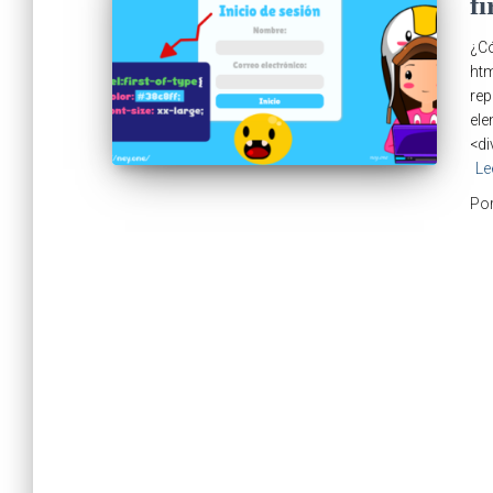
fi
¿Có
htm
rep
ele
<di
Le
Po