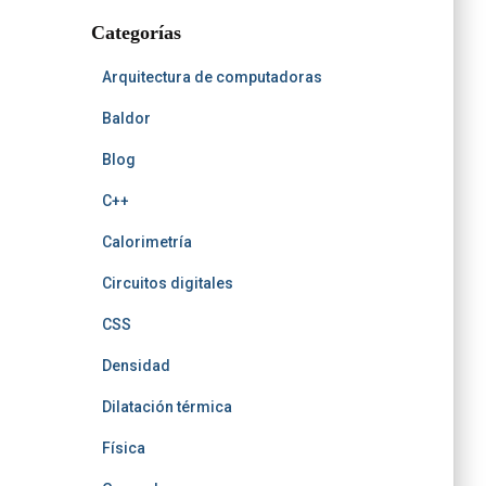
t
r
b
b
h
t
Categorías
e
Arquitectura de computadoras
Baldor
Blog
C++
Calorimetría
Circuitos digitales
CSS
Densidad
Dilatación térmica
Física