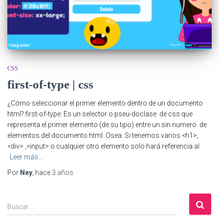
CSS
first-of-type | css
¿Cómo seleccionar el primer elemento dentro de un documento
html? first-of-type: Es un selector o pseu-doclase de css que
representa el primer elemento (de su tipo) entre un sin numero de
elementos del documento html. Osea: Si tenemos varios <h1>,
<div> ,<input> o cualquier otro elemento solo hará referencia al
Leer más…
Por
Ney
, hace
3 años
B
Buscar …
u