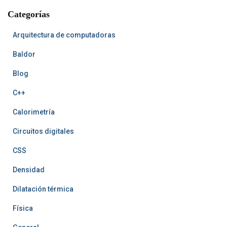
o
r
r
n
b
b
h
Categorías
o
e
t
e
k
s
A
t
r
t
Arquitectura de computadoras
Baldor
Blog
C++
Calorimetría
Circuitos digitales
CSS
Densidad
Dilatación térmica
Física