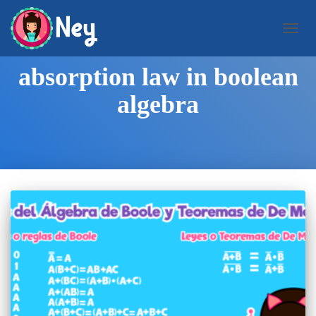
CAMB
MODO
DE
absorption law in boolean
NAVEG
algebra