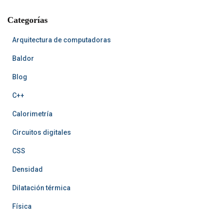
b
e
l
a
u
u
c
o
r
r
n
b
b
h
Categorías
o
e
t
e
k
s
A
t
r
t
Arquitectura de computadoras
Baldor
Blog
C++
Calorimetría
Circuitos digitales
CSS
Densidad
Dilatación térmica
Física