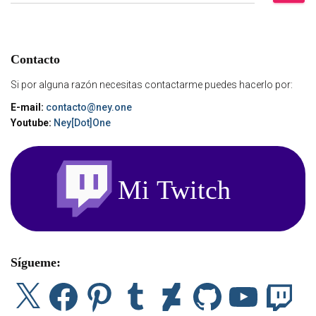
u
s
c
a
Contacto
r
:
Si por alguna razón necesitas contactarme puedes hacerlo por:
E-mail:
contacto@ney.one
Youtube:
Ney[Dot]One
Sígueme:
X
F
P
T
D
G
Y
T
a
i
u
e
i
o
w
c
n
m
v
t
u
i
e
t
b
i
H
T
t