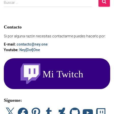
B
Buscar …
u
s
c
a
Contacto
r
:
Si por alguna razón necesitas contactarme puedes hacerlo por:
E-mail:
contacto@ney.one
Youtube:
Ney[Dot]One
Sígueme:
X
F
P
T
D
G
Y
T
a
i
u
e
i
o
w