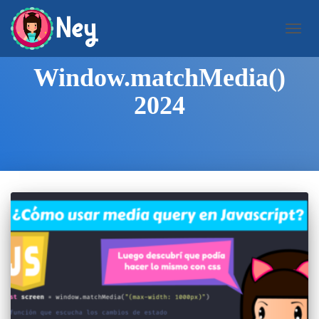
CAMB
MODO
DE
Window.matchMedia()
NAVEG
2024