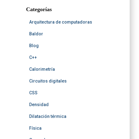
t
r
b
b
h
t
Categorías
e
Arquitectura de computadoras
Baldor
Blog
C++
Calorimetría
Circuitos digitales
CSS
Densidad
Dilatación térmica
Física