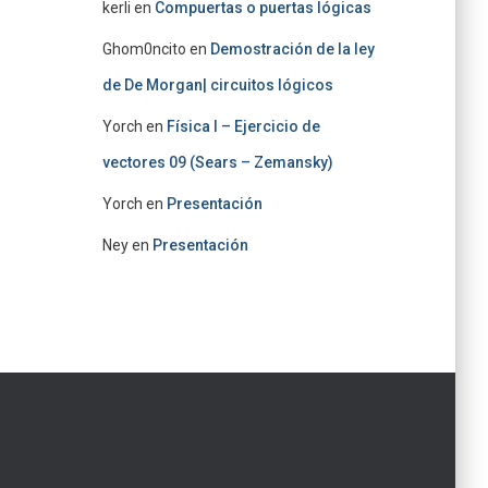
kerli
en
Compuertas o puertas lógicas
Ghom0ncito
en
Demostración de la ley
de De Morgan| circuitos lógicos
Yorch
en
Física I – Ejercicio de
vectores 09 (Sears – Zemansky)
Yorch
en
Presentación
Ney
en
Presentación