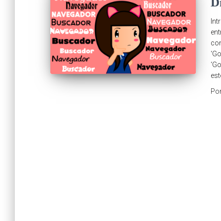
D
Int
ent
con
‘Go
‘Go
est
Po