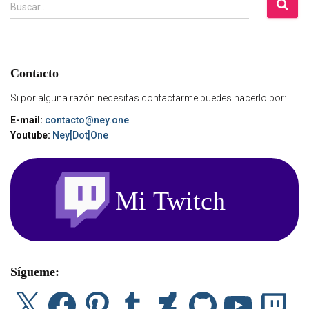
B
Buscar …
u
s
c
a
Contacto
r
:
Si por alguna razón necesitas contactarme puedes hacerlo por:
E-mail:
contacto@ney.one
Youtube:
Ney[Dot]One
Sígueme:
X
F
P
T
D
G
Y
T
a
i
u
e
i
o
w