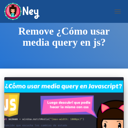
CAMB
MODO
DE
Remove ¿Cómo usar
NAVEG
media query en js?