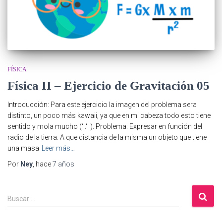
FÍSICA
Física II – Ejercicio de Gravitación 05
Introducción: Para este ejercicio la imagen del problema sera
distinto, un poco más kawaii, ya que en mi cabeza todo esto tiene
sentido y mola mucho (‘ .‘ ). Problema: Expresar en función del
radio de la tierra. A que distancia de la misma un objeto que tiene
una masa
Leer más…
Por
Ney
, hace
7 años
B
Buscar …
u
s