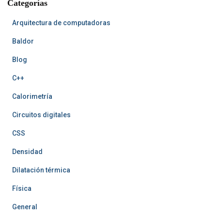
Categorías
o
e
t
e
k
s
A
t
r
t
Arquitectura de computadoras
Baldor
Blog
C++
Calorimetría
Circuitos digitales
CSS
Densidad
Dilatación térmica
Física
General