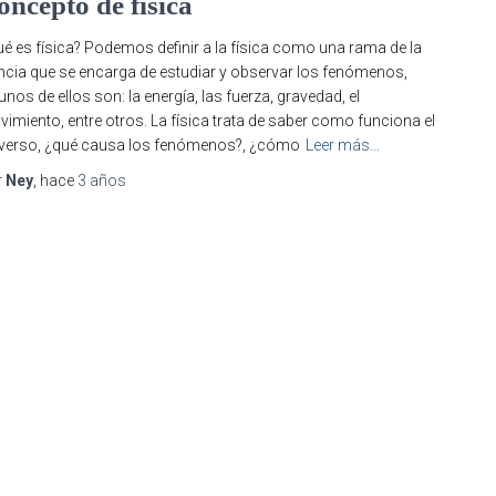
oncepto de física
é es física? Podemos definir a la física como una rama de la
ncia que se encarga de estudiar y observar los fenómenos,
unos de ellos son: la energía, las fuerza, gravedad, el
imiento, entre otros. La física trata de saber como funciona el
verso, ¿qué causa los fenómenos?, ¿cómo
Leer más…
r
Ney
, hace
3 años