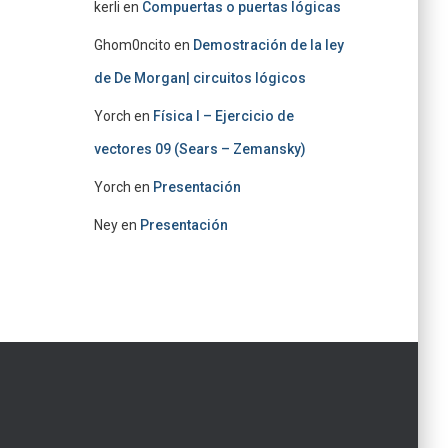
kerli
en
Compuertas o puertas lógicas
Ghom0ncito
en
Demostración de la ley
de De Morgan| circuitos lógicos
Yorch
en
Física I – Ejercicio de
vectores 09 (Sears – Zemansky)
Yorch
en
Presentación
Ney
en
Presentación