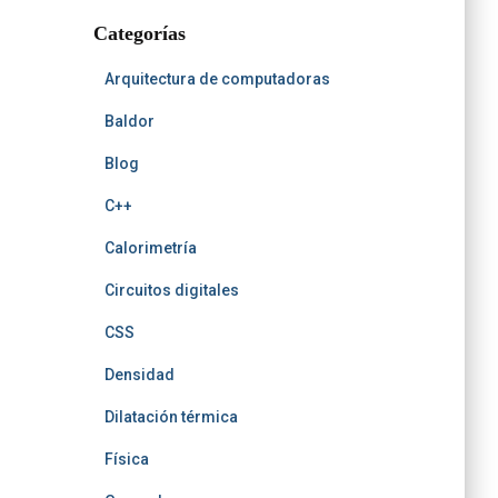
t
r
b
b
h
t
Categorías
e
Arquitectura de computadoras
Baldor
Blog
C++
Calorimetría
Circuitos digitales
CSS
Densidad
Dilatación térmica
Física