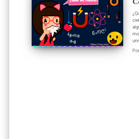
C
¿Qu
cie
alg
mov
uni
Po