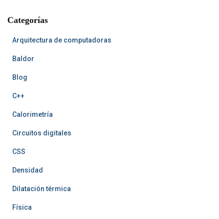
b
e
l
a
u
u
c
o
r
r
n
b
b
h
Categorías
o
e
t
e
k
s
A
t
r
t
Arquitectura de computadoras
Baldor
Blog
C++
Calorimetría
Circuitos digitales
CSS
Densidad
Dilatación térmica
Física