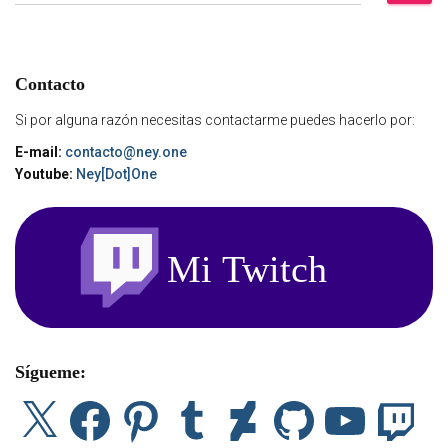
u
s
c
a
Contacto
r
:
Si por alguna razón necesitas contactarme puedes hacerlo por:
E-mail:
contacto@ney.one
Youtube:
Ney[Dot]One
Sígueme:
X
F
P
T
D
G
Y
T
a
i
u
e
i
o
w
c
n
m
v
t
u
i
e
t
b
i
H
T
t