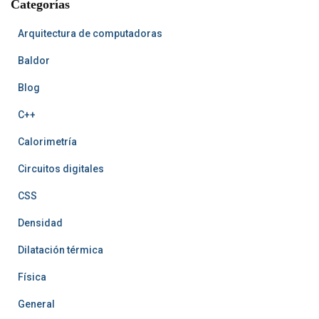
Categorías
o
e
t
e
k
s
A
t
r
t
Arquitectura de computadoras
Baldor
Blog
C++
Calorimetría
Circuitos digitales
CSS
Densidad
Dilatación térmica
Física
General