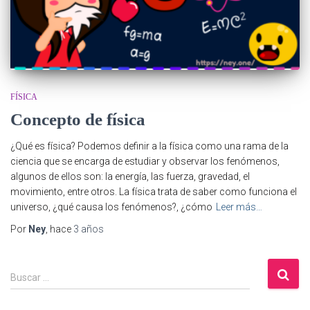
FÍSICA
Concepto de física
¿Qué es física? Podemos definir a la física como una rama de la
ciencia que se encarga de estudiar y observar los fenómenos,
algunos de ellos son: la energía, las fuerza, gravedad, el
movimiento, entre otros. La física trata de saber como funciona el
universo, ¿qué causa los fenómenos?, ¿cómo
Leer más…
Por
Ney
, hace
3 años
B
Buscar …
u
s