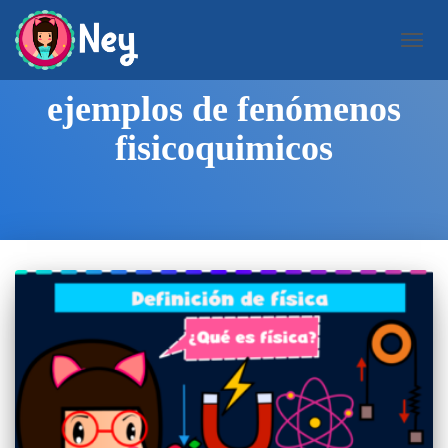
CAMB
MODO
DE
ejemplos de fenómenos
NAVEG
fisicoquimicos