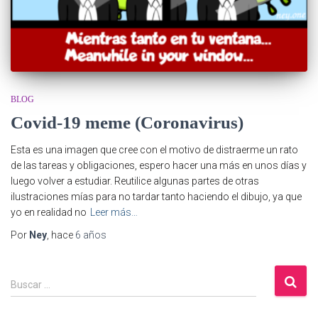
BLOG
Covid-19 meme (Coronavirus)
Esta es una imagen que cree con el motivo de distraerme un rato
de las tareas y obligaciones, espero hacer una más en unos días y
luego volver a estudiar. Reutilice algunas partes de otras
ilustraciones mías para no tardar tanto haciendo el dibujo, ya que
yo en realidad no
Leer más…
Por
Ney
, hace
6 años
B
Buscar …
u
s