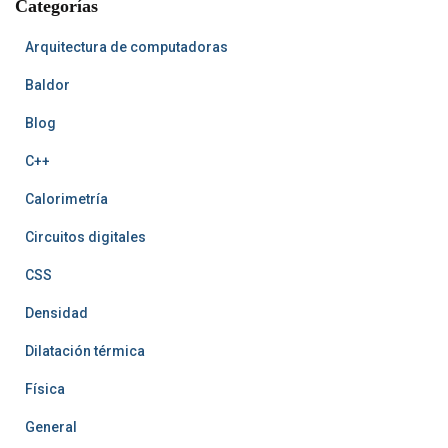
Categorías
o
e
t
e
k
s
A
t
r
t
Arquitectura de computadoras
Baldor
Blog
C++
Calorimetría
Circuitos digitales
CSS
Densidad
Dilatación térmica
Física
General