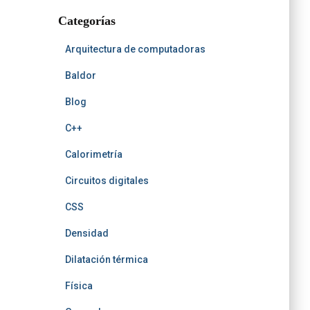
t
r
b
b
h
t
Categorías
e
Arquitectura de computadoras
Baldor
Blog
C++
Calorimetría
Circuitos digitales
CSS
Densidad
Dilatación térmica
Física