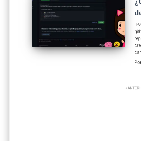
¿
d
Par
git
rep
cre
car
Po
Paginación
ANTER
de
entradas