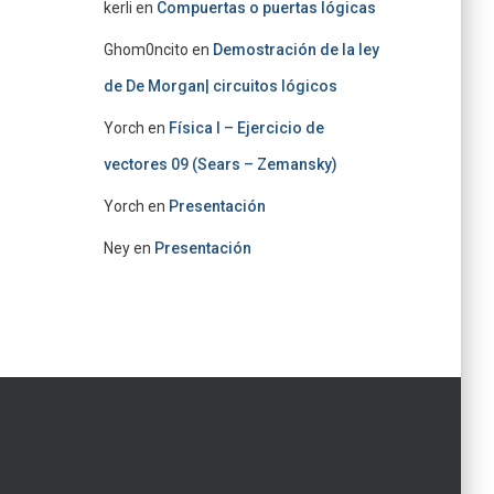
kerli
en
Compuertas o puertas lógicas
Ghom0ncito
en
Demostración de la ley
de De Morgan| circuitos lógicos
Yorch
en
Física I – Ejercicio de
vectores 09 (Sears – Zemansky)
Yorch
en
Presentación
Ney
en
Presentación