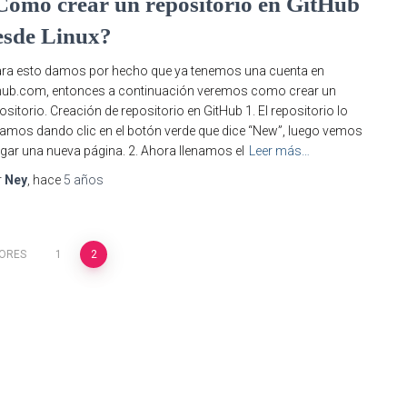
Cómo crear un repositorio en GitHub
esde Linux?
a esto damos por hecho que ya tenemos una cuenta en
hub.com, entonces a continuación veremos como crear un
ositorio. Creación de repositorio en GitHub 1. El repositorio lo
amos dando clic en el botón verde que dice “New”, luego vemos
gar una nueva página. 2. Ahora llenamos el
Leer más…
r
Ney
, hace
5 años
IORES
1
2